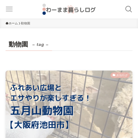
ホーム
動物園
動物園
– tag –
お出かけ