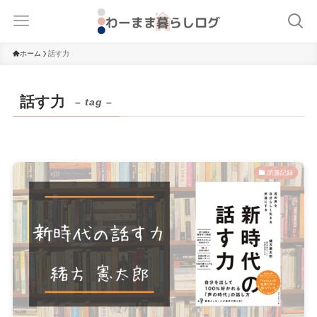
ホーム
話す力
話す力
– tag –
読書記録