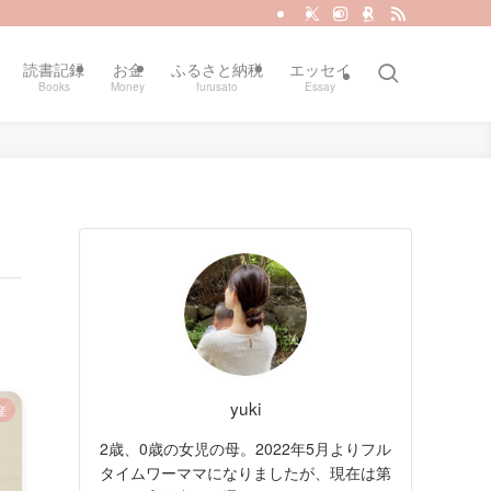
読書記録
お金
ふるさと納税
エッセイ
Books
Money
furusato
Essay
yuki
産
2歳、0歳の女児の母。2022年5月よりフル
タイムワーママになりましたが、現在は第