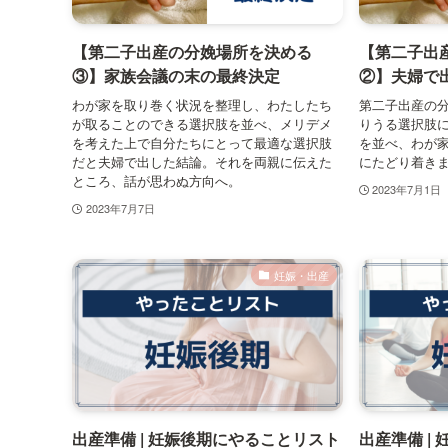
【第二子出産の分娩場所を決める
【第二子出
③】家族会議の末の最終決定
②】夫婦で
わが家を取り巻く状況を整理し、わたしたち
第二子出産の
が取ることのできる選択肢を並べ、メリデメ
りうる選択肢
を考えた上で自分たちにとって最適な選択肢
を並べ、わが
だと夫婦で出した結論。それを両親に伝えた
にたどり着き
ところ、話が思わぬ方向へ。
2023年7月1日
2023年7月7日
妊娠・出産
出産準備 | 妊娠後期にやることリスト
出産準備 |