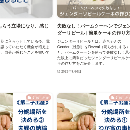
もらう立場になり、感じ
失敗なし！バームクーヘンでジェ
ダーリビール | 簡単ケーキの作り
後期に入ろうとしている今、電
ジェンダーリビールとは、赤ちゃんの
を譲っていただく機会が増えま
Gender（性別）をReveal（明らかにする
で、自分が感じたことを書いて
と。バームクーヘンを使って失敗なし！思
た以上に簡単だったジェンダーリビールケ
キの作り方をご紹介します。
2023年9月6日
妊娠・出産
妊娠・出