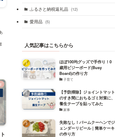
ふるさと納税返礼品
(12)
愛用品
(5)
あ
ま
人気記事はこちらから
ほぼ100均グッズで手作り！0
歳用ビジーボード(Busy
Board)の作り方
子育て
産
【予防掃除】ジョイントマット
のすき間におちるゴミ対策に、
養生テープを貼ってみた
家事
失敗なし！バームクーヘンでジ
ェンダーリビール | 簡単ケーキ
スト
の作り方