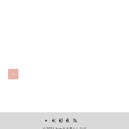
1
©
2021 わーまま暮らしログ