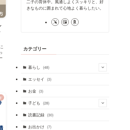
二子の育休中。風通しよくスッキリと、好
きなものに囲まれて心地よく暮らしたい。
ン
方
）こ
カテゴリー
っ
ー
暮らし
(48)
(9)
エッセイ
(3)
(32)
お金
(3)
産
(7)
子ども
(28)
(10)
読書記録
(30)
(18)
お出かけ
(7)