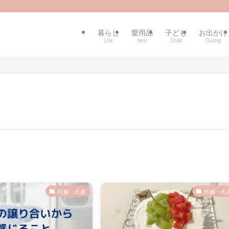
暮らし
愛用品
子ども
お出かけ
Life
item
Child
Outing
妊娠・出産
妊娠・出