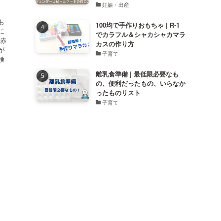
妊娠・出産
も
100均で手作りおもちゃ | R-1
に
でカラフル＆シャカシャカマラ
る赤
カスの作り方
が
子育て
検
離乳食準備 | 最低限必要なも
の、便利だったもの、いらなか
ったものリスト
子育て