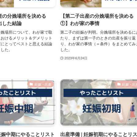
産の分娩場所を決める
【第二子出産の分娩場所を決める
出した結論
①】わが家の事情
分娩場所について、わが家で取
第二子の妊娠が判明。分娩場所を決めるに
におけるメリット＆デメリット
たり、まずは第一子のときの出産を振り返
家にとってベストと思える結論
り、わが家の事情（＝条件）をまとめてみ
ました。
した。
2023年6月24日
妊娠・出産
妊娠・出
 妊娠中期にやることリスト
出産準備 | 妊娠初期にやることリ