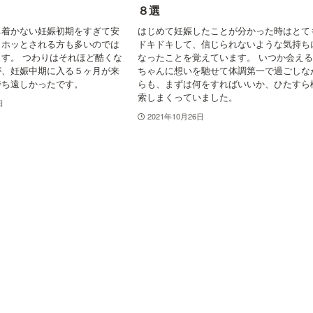
８選
ち着かない妊娠初期をすぎて安
はじめて妊娠したことが分かった時はとて
、ホッとされる方も多いのでは
ドキドキして、信じられないような気持ち
す。 つわりはそれほど酷くな
なったことを覚えています。 いつか会え
が、妊娠中期に入る５ヶ月が来
ちゃんに想いを馳せて体調第一で過ごしな
待ち遠しかったです。
らも、まずは何をすればいいか、ひたすら
索しまくっていました。
日
2021年10月26日