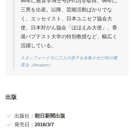
94年に教育学博士号(Ph.D)を取得。96年に
三男を出産。以降、芸能活動ばかりでな
く、エッセイスト、日本ユニセフ協会大
使、日本対がん協会「ほほえみ大使」、香
港バプテスト大学の特別教授など、幅広く
活躍している。
スタンフォード大に三人の息子を合格させた50の教
育法（Amazon）
出版
出版社：
朝日新聞出版
発売日：
2016/3/7