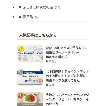
ふるさと納税返礼品
(12)
愛用品
(5)
人気記事はこちらから
ほぼ100均グッズで手作り！0
歳用ビジーボード(Busy
Board)の作り方
子育て
【予防掃除】ジョイントマット
のすき間におちるゴミ対策に、
養生テープを貼ってみた
家事
失敗なし！バームクーヘンでジ
ェンダーリビール | 簡単ケーキ
の作り方