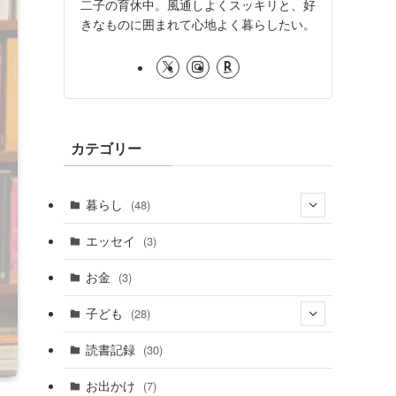
二子の育休中。風通しよくスッキリと、好
きなものに囲まれて心地よく暮らしたい。
カテゴリー
暮らし
(48)
(9)
エッセイ
(3)
(32)
お金
(3)
(7)
子ども
(28)
(10)
読書記録
(30)
(18)
お出かけ
(7)