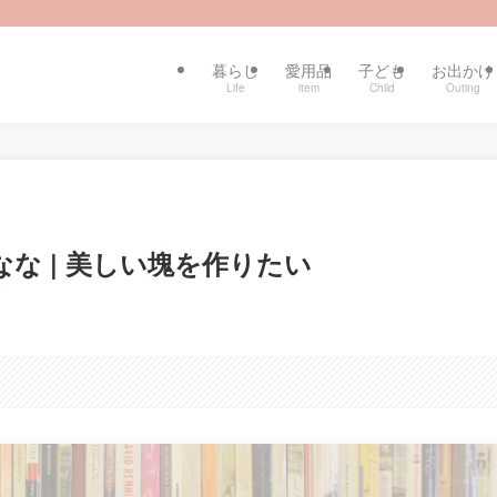
暮らし
愛用品
子ども
お出かけ
Life
item
Child
Outing
な | 美しい塊を作りたい