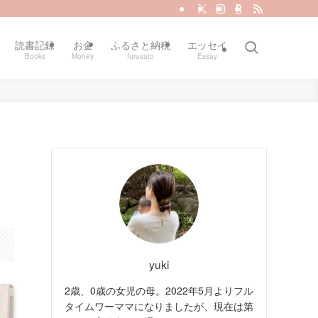
読書記録
お金
ふるさと納税
エッセイ
Books
Money
furusato
Essay
yuki
2歳、0歳の女児の母。2022年5月よりフル
タイムワーママになりましたが、現在は第