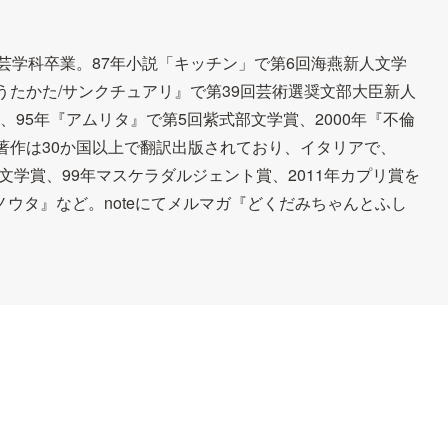
文芸学科卒業。87年小説「キッチン」で第6回海燕新人文学
うたかた/サンクチュアリ』で第39回芸術選奨文部大臣新人
賞、95年『アムリタ』で第5回紫式部文学賞、2000年『不倫
著作は30か国以上で翻訳出版されており、イタリアで、
メ文学賞、99年マスケラダルジェント賞、2011年カプリ賞を
ウタ』など。noteにてメルマガ『どくだみちゃんとふし