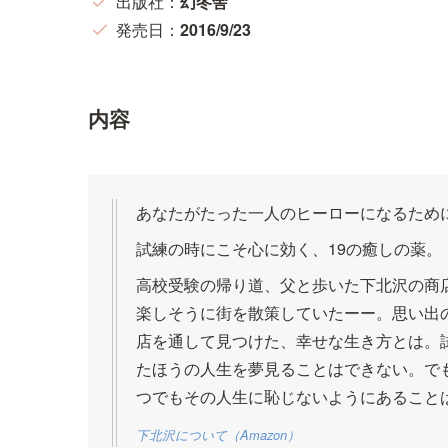
出版社：
幻冬舎
発売日：
2016/9/23
内容
あなたがたった一人のヒーローになるため
試練の時にこそ心に効く、19の癒しの薬。
高校受験の帰り道、父と歩いた下北沢の商
楽しそうに街を散策していたーー。思い出
店を通して見つけた、幸せな生き方とは。
たほうの人生を夢見ることはできない。で
つでもその人生に恥じないようにあることは
下北沢
について
（Amazon）