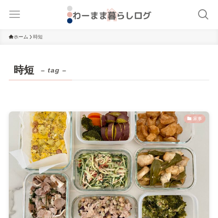
ホーム
時短
時短
– tag –
家事